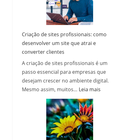
funciona?
Criação de sites profissionais: como
desenvolver um site que atrai e
converter clientes
A criação de sites profissionais é um
passo essencial para empresas que
desejam crescer no ambiente digital.
:
Mesmo assim, muitos…
Leia mais
Criação
de
sites
profissionais:
como
desenvolver