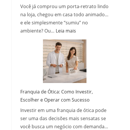
Você já comprou um porta-retrato lindo
na loja, chegou em casa todo animado…
e ele simplesmente “sumiu” no
:
ambiente? Ou…
Leia mais
Como
escolher
o
porta-
retrato
ideal
-
para
cada
Franquia de Ótica: Como Investir,
ambiente
Escolher e Operar com Sucesso
da
Investir em uma franquia de ótica pode
casa?
ser uma das decisões mais sensatas se
você busca um negócio com demanda…