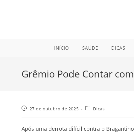
Ir
para
o
conteúdo
INÍCIO
SAÚDE
DICAS
Grêmio Pode Contar com 
Post
Categoria
27 de outubro de 2025
Dicas
publicado:
do
post:
Após uma derrota difícil contra o Bragantin