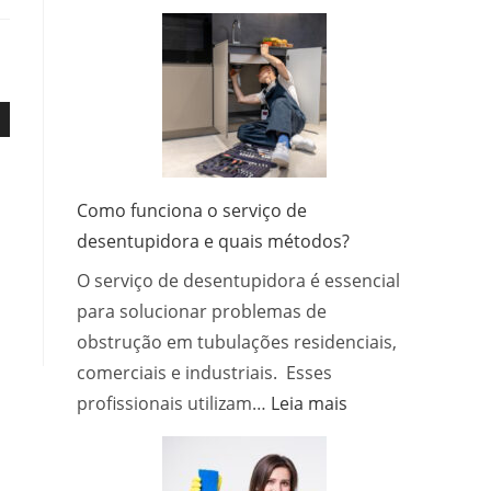
Quanto
Tempo
o
Pré-
Treino
Fica
no
Corpo?
Como funciona o serviço de
Entenda
desentupidora e quais métodos?
os
O serviço de desentupidora é essencial
Efeitos,
a
para solucionar problemas de
Duração
obstrução em tubulações residenciais,
e
comerciais e industriais. Esses
Como
:
profissionais utilizam…
Leia mais
Usar
Como
com
funciona
Segurança
o