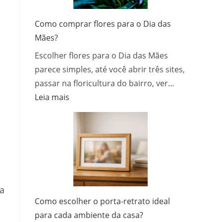
um
site
Como comprar flores para o Dia das
que
Mães?
atrai
Escolher flores para o Dia das Mães
e
converter
parece simples, até você abrir três sites,
clientes
passar na floricultura do bairro, ver…
:
Leia mais
Como
comprar
flores
para
o
Dia
das
ta
Mães?
Como escolher o porta-retrato ideal
para cada ambiente da casa?