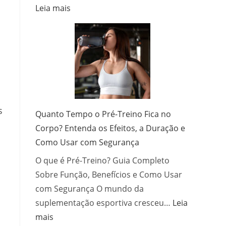
:
Leia mais
Franquia
de
Ótica:
Como
Investir,
Escolher
e
Operar
s
Quanto Tempo o Pré-Treino Fica no
com
Corpo? Entenda os Efeitos, a Duração e
Sucesso
Como Usar com Segurança
O que é Pré-Treino? Guia Completo
Sobre Função, Benefícios e Como Usar
com Segurança O mundo da
suplementação esportiva cresceu…
Leia
:
mais