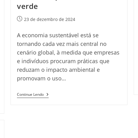
verde
Post
23 de dezembro de 2024
publicado:
A economia sustentável está se
tornando cada vez mais central no
cenário global, à medida que empresas
e indivíduos procuram práticas que
reduzam o impacto ambiental e
promovam o uso…
Economia
Continue Lendo
Sustentável:
Caminhos
Para
Um
Futuro
Verde