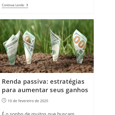
Fundo
Continue Lendo
De
Garantia:
O
Que
É,
Regras
E
Como
Consultar
Renda passiva: estratégias
para aumentar seus ganhos
Post
10 de fevereiro de 2025
publicado:
É o sonho de muitos que buscam