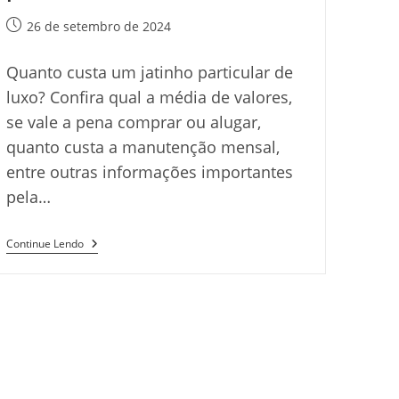
Post
26 de setembro de 2024
publicado:
Quanto custa um jatinho particular de
luxo? Confira qual a média de valores,
se vale a pena comprar ou alugar,
quanto custa a manutenção mensal,
entre outras informações importantes
pela…
Quanto
Continue Lendo
Custa
Um
Jatinho
Particular
De
Luxo?