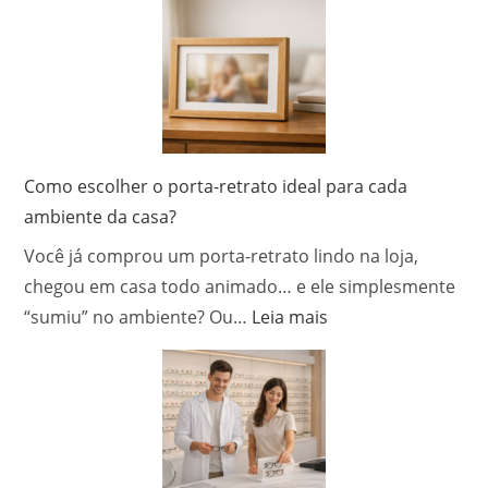
comprar
flores
para
o
Dia
das
Mães?
Como escolher o porta-retrato ideal para cada
ambiente da casa?
Você já comprou um porta-retrato lindo na loja,
chegou em casa todo animado… e ele simplesmente
:
“sumiu” no ambiente? Ou…
Leia mais
Como
escolher
o
porta-
retrato
ideal