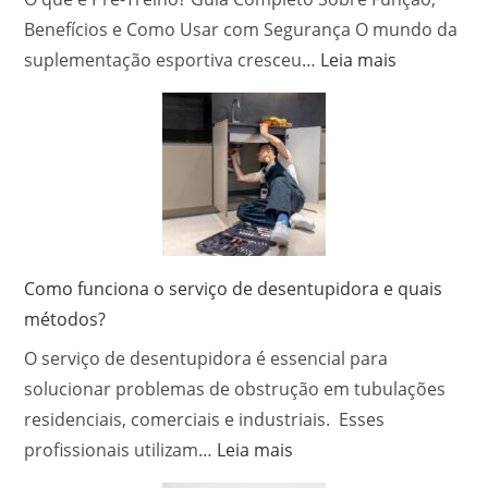
Benefícios e Como Usar com Segurança O mundo da
:
suplementação esportiva cresceu…
Leia mais
Quanto
Tempo
o
Pré-
Treino
Fica
no
Corpo?
Como funciona o serviço de desentupidora e quais
Entenda
métodos?
os
O serviço de desentupidora é essencial para
Efeitos,
a
solucionar problemas de obstrução em tubulações
Duração
residenciais, comerciais e industriais. Esses
e
:
profissionais utilizam…
Leia mais
Como
Como