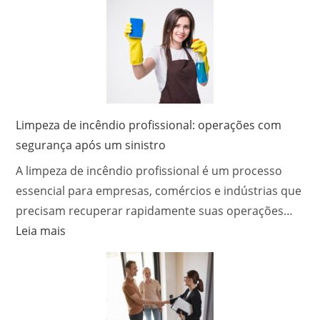
Usar
funciona
com
o
Segurança
serviço
de
desentupidora
e
quais
Limpeza de incêndio profissional: operações com
métodos?
segurança após um sinistro
A limpeza de incêndio profissional é um processo
essencial para empresas, comércios e indústrias que
precisam recuperar rapidamente suas operações…
:
Leia mais
Limpeza
de
incêndio
profissional:
operações