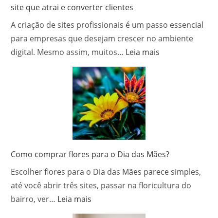
site que atrai e converter clientes
A criação de sites profissionais é um passo essencial
para empresas que desejam crescer no ambiente
:
digital. Mesmo assim, muitos…
Leia mais
Criação
de
sites
profissionais:
como
desenvolver
um
site
Como comprar flores para o Dia das Mães?
que
Escolher flores para o Dia das Mães parece simples,
atrai
até você abrir três sites, passar na floricultura do
e
converter
:
bairro, ver…
Leia mais
clientes
Como