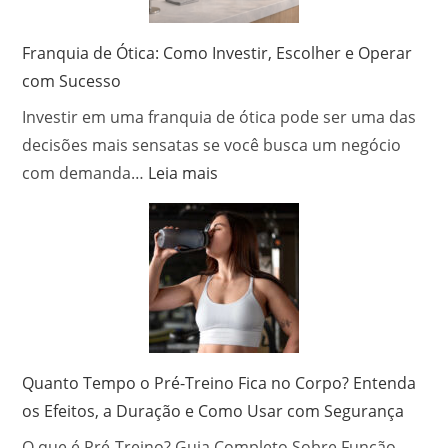
para
cada
Franquia de Ótica: Como Investir, Escolher e Operar
ambiente
com Sucesso
da
Investir em uma franquia de ótica pode ser uma das
casa?
decisões mais sensatas se você busca um negócio
:
com demanda…
Leia mais
Franquia
de
Ótica:
Como
Investir,
Escolher
e
Operar
Quanto Tempo o Pré-Treino Fica no Corpo? Entenda
com
os Efeitos, a Duração e Como Usar com Segurança
Sucesso
O que é Pré-Treino? Guia Completo Sobre Função,