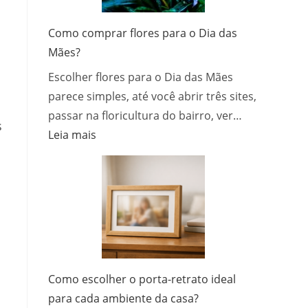
um
site
Como comprar flores para o Dia das
que
Mães?
atrai
Escolher flores para o Dia das Mães
e
converter
parece simples, até você abrir três sites,
clientes
passar na floricultura do bairro, ver…
s
:
Leia mais
Como
comprar
flores
para
o
Dia
das
Mães?
Como escolher o porta-retrato ideal
para cada ambiente da casa?