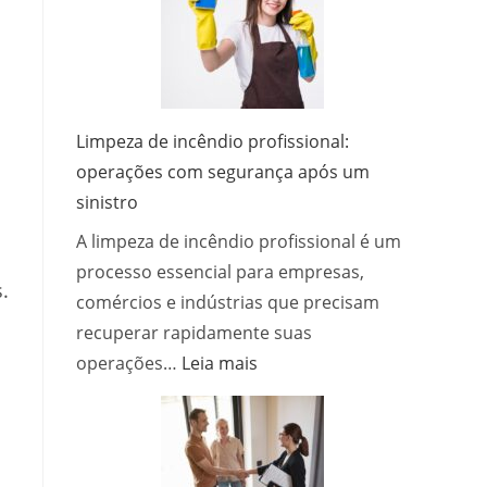
serviço
de
desentupidora
e
quais
Limpeza de incêndio profissional:
métodos?
operações com segurança após um
sinistro
A limpeza de incêndio profissional é um
processo essencial para empresas,
.
comércios e indústrias que precisam
recuperar rapidamente suas
:
operações…
Leia mais
Limpeza
de
incêndio
profissional: