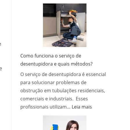
Quanto
Tempo
o
Pré-
Treino
Fica
e
no
Corpo?
Como funciona o serviço de
Entenda
desentupidora e quais métodos?
os
e
O serviço de desentupidora é essencial
Efeitos,
a
para solucionar problemas de
Duração
obstrução em tubulações residenciais,
e
comerciais e industriais. Esses
Como
:
profissionais utilizam…
Leia mais
Usar
Como
com
funciona
Segurança
o