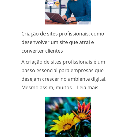
funciona?
Criação de sites profissionais: como
desenvolver um site que atrai e
converter clientes
A criação de sites profissionais é um
passo essencial para empresas que
desejam crescer no ambiente digital.
:
Mesmo assim, muitos…
Leia mais
Criação
de
sites
profissionais:
como
desenvolver