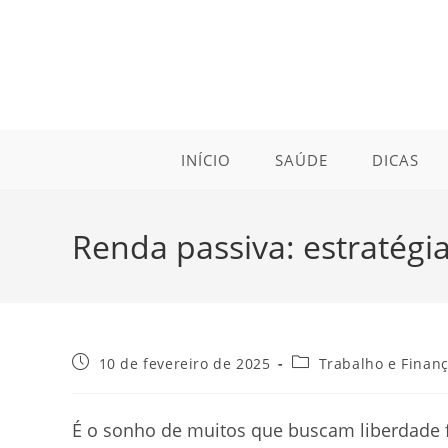
Ir
para
o
conteúdo
INÍCIO
SAÚDE
DICAS
Renda passiva: estratég
Post
Categoria
10 de fevereiro de 2025
Trabalho e Finan
publicado:
do
post:
É o sonho de muitos que buscam liberdade fi