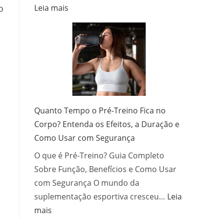
:
Leia mais
o
Franquia
de
Ótica:
Como
Investir,
Escolher
e
Operar
Quanto Tempo o Pré-Treino Fica no
com
Corpo? Entenda os Efeitos, a Duração e
Sucesso
Como Usar com Segurança
O que é Pré-Treino? Guia Completo
Sobre Função, Benefícios e Como Usar
com Segurança O mundo da
suplementação esportiva cresceu…
Leia
:
mais