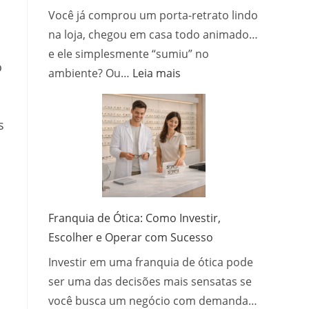
Você já comprou um porta-retrato lindo
na loja, chegou em casa todo animado…
e ele simplesmente “sumiu” no
o
:
ambiente? Ou…
Leia mais
Como
escolher
o
s
porta-
retrato
ideal
para
cada
Franquia de Ótica: Como Investir,
ambiente
Escolher e Operar com Sucesso
da
Investir em uma franquia de ótica pode
casa?
ser uma das decisões mais sensatas se
você busca um negócio com demanda…