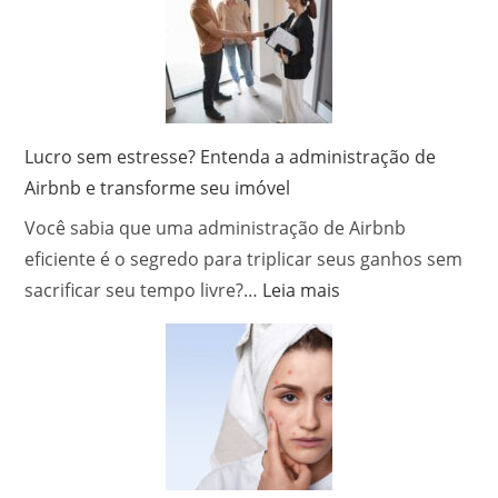
incêndio
profissional:
operações
com
segurança
após
Lucro sem estresse? Entenda a administração de
um
Airbnb e transforme seu imóvel
sinistro
Você sabia que uma administração de Airbnb
eficiente é o segredo para triplicar seus ganhos sem
:
sacrificar seu tempo livre?…
Leia mais
Lucro
sem
estresse?
Entenda
a
administração
de