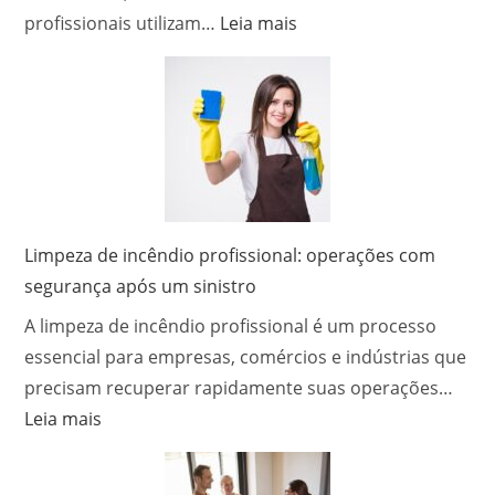
e
:
profissionais utilizam…
Leia mais
Como
Como
Usar
funciona
com
o
Segurança
serviço
de
desentupidora
e
quais
Limpeza de incêndio profissional: operações com
métodos?
segurança após um sinistro
A limpeza de incêndio profissional é um processo
essencial para empresas, comércios e indústrias que
precisam recuperar rapidamente suas operações…
:
Leia mais
Limpeza
de