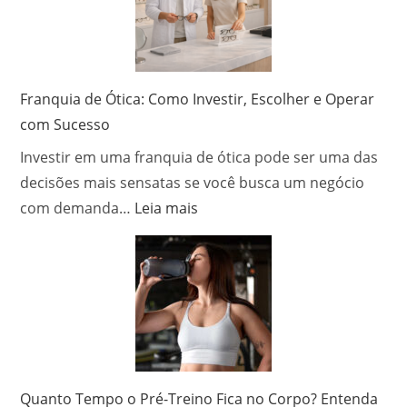
retrato
ideal
para
cada
Franquia de Ótica: Como Investir, Escolher e Operar
ambiente
com Sucesso
da
Investir em uma franquia de ótica pode ser uma das
casa?
decisões mais sensatas se você busca um negócio
:
com demanda…
Leia mais
Franquia
de
Ótica:
Como
Investir,
Escolher
e
Operar
Quanto Tempo o Pré-Treino Fica no Corpo? Entenda