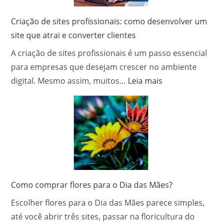
Criação de sites profissionais: como desenvolver um
site que atrai e converter clientes
A criação de sites profissionais é um passo essencial
para empresas que desejam crescer no ambiente
:
digital. Mesmo assim, muitos…
Leia mais
Criação
de
sites
profissionais:
como
desenvolver
um
site
Como comprar flores para o Dia das Mães?
que
Escolher flores para o Dia das Mães parece simples,
atrai
até você abrir três sites, passar na floricultura do
e