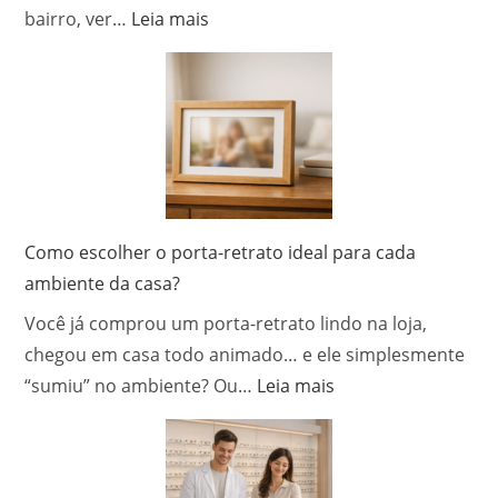
converter
:
bairro, ver…
Leia mais
clientes
Como
comprar
flores
para
o
Dia
das
Mães?
Como escolher o porta-retrato ideal para cada
ambiente da casa?
Você já comprou um porta-retrato lindo na loja,
chegou em casa todo animado… e ele simplesmente
:
“sumiu” no ambiente? Ou…
Leia mais
Como
escolher
o
porta-