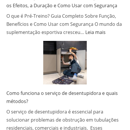
com
os Efeitos, a Duração e Como Usar com Segurança
Sucesso
O que é Pré-Treino? Guia Completo Sobre Função,
Benefícios e Como Usar com Segurança O mundo da
:
suplementação esportiva cresceu…
Leia mais
Quanto
Tempo
o
Pré-
Treino
Fica
no
Corpo?
Como funciona o serviço de desentupidora e quais
Entenda
métodos?
os
O serviço de desentupidora é essencial para
Efeitos,
a
solucionar problemas de obstrução em tubulações
Duração
residenciais, comerciais e industriais. Esses