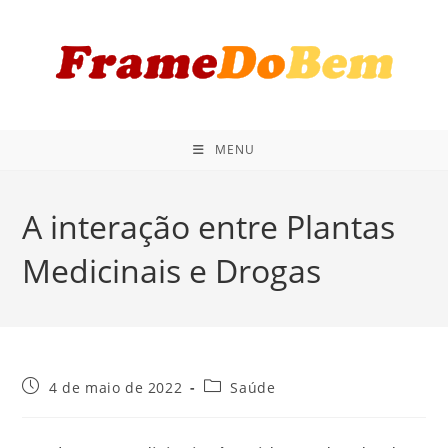
Ir
para
o
conteúdo
MENU
A interação entre Plantas
Medicinais e Drogas
Post
Categoria
4 de maio de 2022
Saúde
publicado:
do
post: