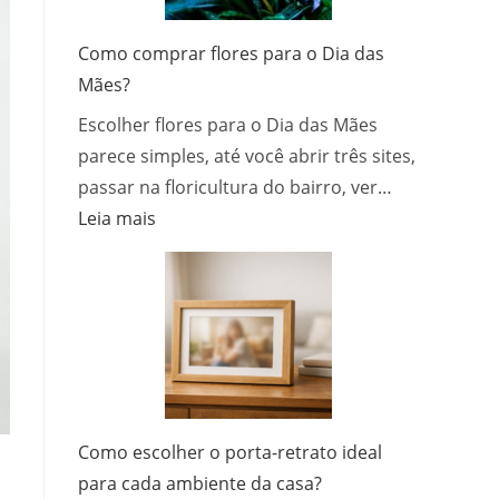
um
site
Como comprar flores para o Dia das
que
Mães?
atrai
Escolher flores para o Dia das Mães
e
converter
parece simples, até você abrir três sites,
clientes
passar na floricultura do bairro, ver…
:
Leia mais
Como
comprar
flores
para
o
Dia
das
Mães?
Como escolher o porta-retrato ideal
para cada ambiente da casa?