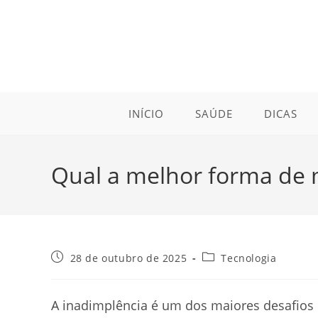
Ir
para
o
conteúdo
INÍCIO
SAÚDE
DICAS
Qual a melhor forma de 
Post
Categoria
28 de outubro de 2025
Tecnologia
publicado:
do
post:
A inadimplência é um dos maiores desafios 