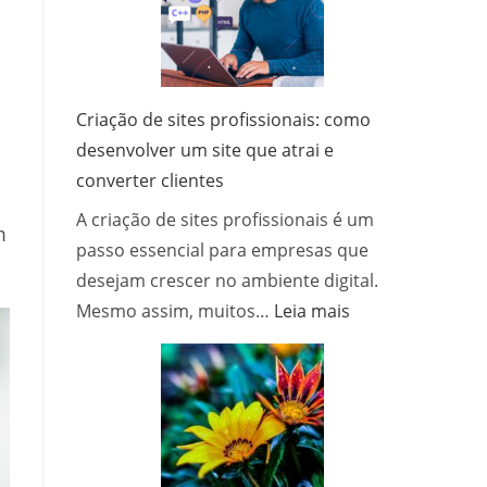
funciona?
Criação de sites profissionais: como
desenvolver um site que atrai e
converter clientes
A criação de sites profissionais é um
m
passo essencial para empresas que
desejam crescer no ambiente digital.
:
Mesmo assim, muitos…
Leia mais
Criação
de
sites
profissionais:
como
desenvolver