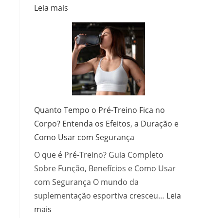
:
Leia mais
Franquia
de
Ótica:
Como
Investir,
Escolher
e
Operar
Quanto Tempo o Pré-Treino Fica no
com
Corpo? Entenda os Efeitos, a Duração e
Sucesso
Como Usar com Segurança
O que é Pré-Treino? Guia Completo
Sobre Função, Benefícios e Como Usar
com Segurança O mundo da
suplementação esportiva cresceu…
Leia
:
mais