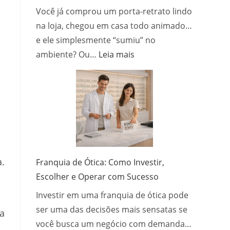
Você já comprou um porta-retrato lindo
na loja, chegou em casa todo animado…
e ele simplesmente “sumiu” no
:
ambiente? Ou…
Leia mais
Como
escolher
o
porta-
retrato
ideal
para
cada
a.
Franquia de Ótica: Como Investir,
ambiente
Escolher e Operar com Sucesso
da
Investir em uma franquia de ótica pode
casa?
ser uma das decisões mais sensatas se
ia
você busca um negócio com demanda…