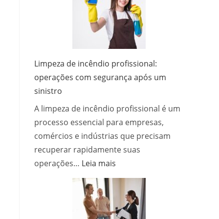
serviço
de
desentupidora
e
quais
Limpeza de incêndio profissional:
métodos?
operações com segurança após um
sinistro
A limpeza de incêndio profissional é um
processo essencial para empresas,
comércios e indústrias que precisam
recuperar rapidamente suas
:
operações…
Leia mais
Limpeza
de
incêndio
profissional: