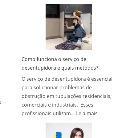
Quanto
Tempo
o
Pré-
Treino
Fica
no
Corpo?
Como funciona o serviço de
Entenda
desentupidora e quais métodos?
os
O serviço de desentupidora é essencial
Efeitos,
a
para solucionar problemas de
Duração
obstrução em tubulações residenciais,
o
e
comerciais e industriais. Esses
Como
:
profissionais utilizam…
Leia mais
Usar
Como
com
funciona
Segurança
o